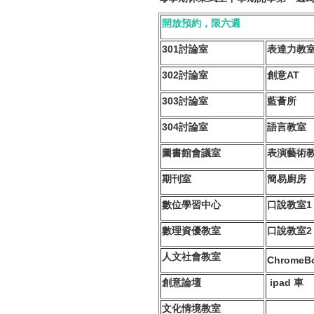
開放預約，限六週
301討論室
表達力教
302討論室
創意AT
303討論室
藍薈所
304討論室
語言教室
圖書館會議室
表演藝術
期刊室
簡易廚房
數位學習中心
口說教室1
數理資優教室
口說教室2
人文社會教室
ChromeB
創意論壇
ipad 車
文化情境教室