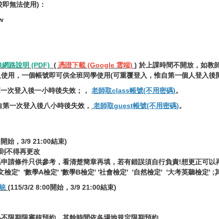
校即無法使用)：
w
網路說明 (PDF)
(
憑證下載 (Google 雲端)
)
於上課時間不開放，如教
使用，一個帳號即可供全班同學使用(可重覆登入，惟自第一個人登入後
：自第一次登入後一小時後失效；，
老師取class帳號(不用密碼)
。
」：自第一次登入後八小時後失效，
老師取guest帳號(不用密碼)
。
:00開始，3/9 21:00結束)
到則不得再更改
申請條件只供參考，看清楚簡章再填，若有錯誤須自行負責!想更正可以
檢定' '數學A檢定' '數學B檢定' '社會檢定' '自然檢定' '大考英聽檢定'
統
(115/3/2 8:00開始，3/9 21:00結束)
為不限期限審核預約，其餘時間依各場地規定限期預約