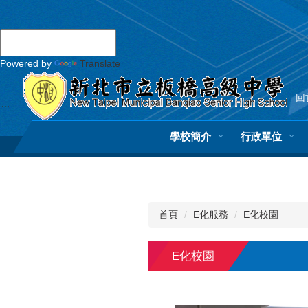
跳
到
主
要
Powered by
Translate
內
容
區
回
:::
學校簡介
行政單位
:::
首頁
E化服務
E化校園
E化校園