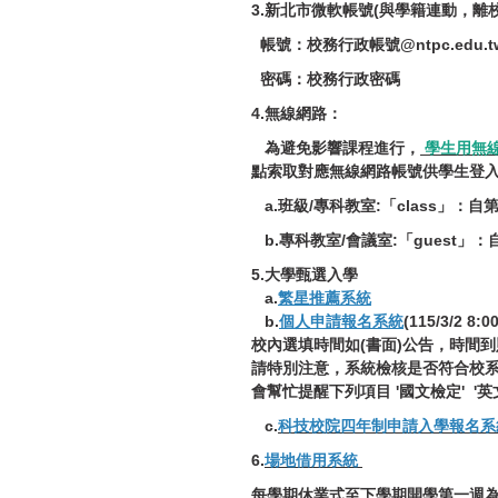
3.新北市微軟帳號(與學籍連動，離
帳號：校務行政帳號@ntpc.edu.t
密碼：校務行政密碼
4.無線網路：
為避免影響課程進行，
學生用無線
點索取對應無線網路帳號供學生登入
a.班級/專科教室:「class」
b.專科教室/會議室:「guest
5.大學甄選入學
a.
繁星推薦系統
b.
個人申請報名系統
(115/3/2 8
校內選填時間如(書面)公告，時間
請特別注意，系統檢核是否符合校系
會幫忙提醒下列項目 '國文檢定' '英文
c.
科技校院四年制申請入學報名系
6.
場地借用系統
每學期休業式至下學期開學第一週