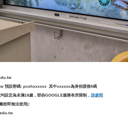
du.tw
u.tw 預設密碼: pcshxxxxxx 其中xxxxxx為身份證後6碼
均設定為未滿18歲，部份GOOGLE服務有所限制，
請參閱
，離校即無法使用):
du.tw