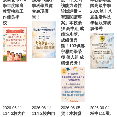
學年度家庭
學科學展覽
讀能力適性
國高級中學
教育檢核工
會表現優
診斷評量－
2026第十八
作優良學
異！
智慧閱讀專
屆生活科技
校！
案」本校榮
學藝競賽成
獲 高中組 成
績優秀
績進步獎、
成績優異
獎！103班鄭
宇恩同學榮
獲 個人組 成
績優異獎！
2026-06-11
2026-06-11
2026-06-05
2026-06-04
114-2校內自
114-2校內自
賀！本校參
板中115獸、