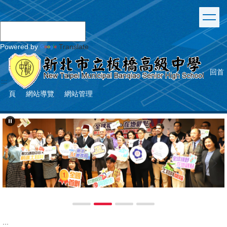
跳
到
主
要
Powered by
Translate
內
容
區
回首
:::
頁
網站導覽
網站管理
:::