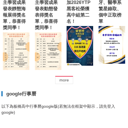
主學習成果
主學習成果
加2026YTP
牙、醫學系
發表靜態海
發表動態發
黑客松榮獲
繁星錄取、
報展得獎名
表得獎名
高中組第二
個申正取榜
單，恭喜得
單，恭喜得
名！
單
獎同學！
獎同學！
more
google行事曆
以下為板橋高中行事曆google版(若無法在框架中顯示，請先登入
google)